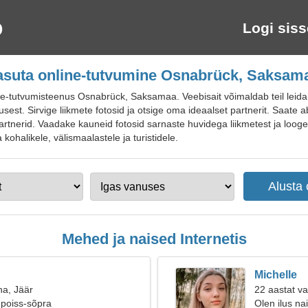
Logi siss
asuta online-tutvumine Osnabrück, Saksam
tutvumisteenus Osnabrück, Saksamaa. Veebisait võimaldab teil leida id
est. Sirvige liikmete fotosid ja otsige oma ideaalset partnerit. Saate ab
rtnerid. Vaadake kauneid fotosid sarnaste huvidega liikmetest ja looge 
kohalikele, välismaalastele ja turistidele.
Mehed ja naised Internetis
Michelle
na, Jäär
22 aastat v
 poiss-sõpra
Olen ilus na