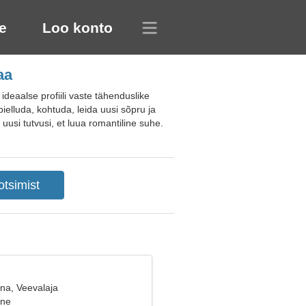
e
Loo konto
aa
eaalse profiili vaste tähenduslike
ielluda, kohtuda, leida uusi sõpru ja
uusi tutvusi, et luua romantiline suhe.
ana, Veevalaja
ine