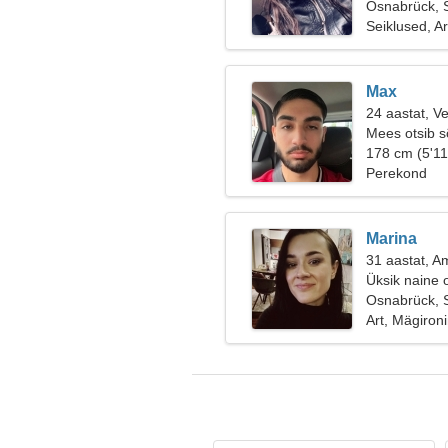
Osnabrück,
Seiklused, A
Max
24 aastat, V
Mees otsib 
178 cm (5'11
Perekond
Marina
31 aastat, A
Üksik naine 
Osnabrück,
Art, Mägiron