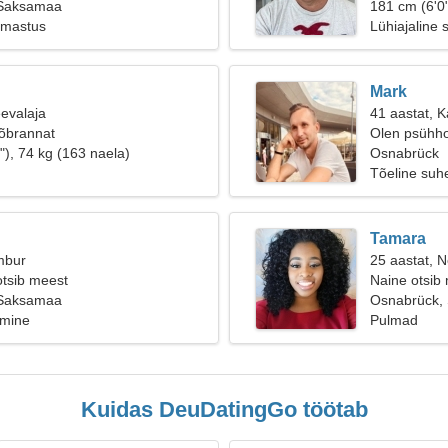
 Saksamaa
181 cm (6'0"
rmastus
Lühiajaline 
Mark
eevalaja
41 aastat, Ka
sõbrannat
Olen psühho
"), 74 kg (163 naela)
Osnabrück
Tõeline suh
Tamara
mbur
25 aastat, Ne
otsib meest
Naine otsib
 Saksamaa
Osnabrück,
imine
Pulmad
Kuidas DeuDatingGo töötab