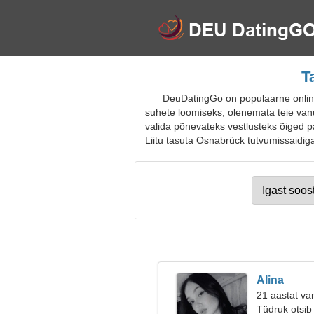
T
DeuDatingGo on populaarne online-
suhete loomiseks, olenemata teie vanus
valida põnevateks vestlusteks õiged pa
Liitu tasuta Osnabrück tutvumissaidiga 
Alina
21 aastat va
Tüdruk otsib