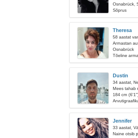
Osnabrück,
Sõprus
Theresa
58 aastat van
Armastan aut
Osnabrück
Tõeline arm
Dustin
34 aastat, Ne
Mees tahab 
184 cm (6'1"
Arvutigraafik
Jennifer
33 aastat, V
Naine otsib 