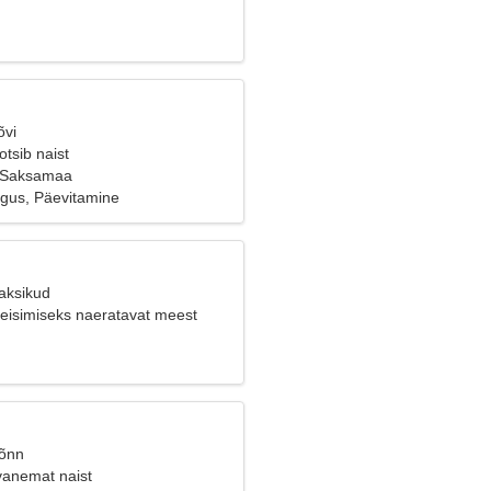
õvi
tsib naist
 Saksamaa
 õigus, Päevitamine
Kaksikud
reisimiseks naeratavat meest
Sõnn
vanemat naist