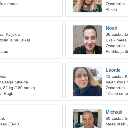
 Saksamaa
Osnabrück
Abielu
Noah
a, Kaljukits
36 aastat, L
osid ja muusikat
Üksik mees o
Osnabrück,
astus
Poliitika ja
Leonie
itsi
43 aastat, 
naisega tutvuda
Vajan koos 
), 82 kg (180 naela)
Osnabrück
a, Ragbi
Tõsine suhe
Michael
ähk
60 aastat, 
paari 39-43
Mees otsib 