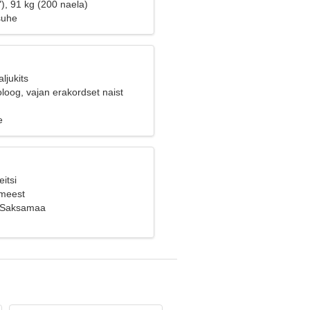
), 91 kg (200 naela)
suhe
ljukits
loog, vajan erakordset naist
e
itsi
 meest
 Saksamaa