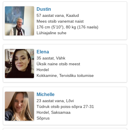
Dustin
57 aastat vana, Kaalud
Mees otsib vanemat naist
176 cm (5'10"), 80 kg (176 naela)
Lühiajaline suhe
Elena
35 aastat, Vähk
Üksik naine otsib meest
Hordel
Kokkamine, Tervisliku toitumise
Michelle
23 aastat vana, Lõvi
Tüdruk otsib poiss-sõpra 27-31
Hordel, Saksamaa
Sõprus