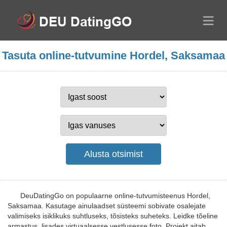
Tasuta online-tutvumine Hordel, Saksamaa
DeuDatingGo on populaarne online-tutvumisteenus Hordel,
Saksamaa. Kasutage ainulaadset süsteemi sobivate osalejate
valimiseks isiklikuks suhtluseks, tõsisteks suheteks. Leidke tõeline
armastus, lisades virtuaalsesse vestlusesse foto. Projekt aitab