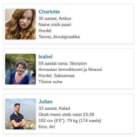
Charlotte
30 aastat, Ambur
Naine otsib paari
Hordel
Tennis, Arvutigraafika
Isabel
59 aastat vana, Skorpion
Armastan lemmikloomi ja fitnessi
Hordel, Saksamaa
Tõsine suhe
Julian
33 aastat, Kalad
Üksik mees otsib naist 23-28
182 cm (6'0"), 79 kg (174 naela)
Kino, Art