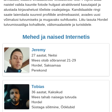
naistel valida kaunite fotode hulgast atraktiivseid kasutajaid ja
alustada kirjavahetust tõeliste osalejatega. Kandidaatide ringi
saate laiendada suurest profiilide andmebaasist, avades uusi
võimalusi tutvumiseks ja mugavaks suhtluseks. Liitu tasuta Hordel
tutvumissaidiga kohalikele, välismaalastele ja turistidele.
Mehed ja naised Internetis
Jeremy
27 aastat, Neitsi
Mees otsib sõbrannat 21-29
Hordel, Saksamaa
Perekond
Tobias
36 aastat, Kaksikud
Mees tahab naisega tutvuda
Hordel
Süstaga sõitmine, Ööklubid