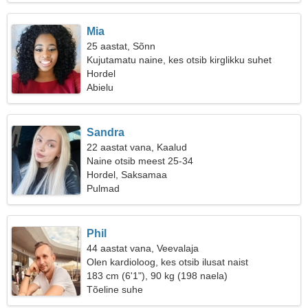
Mia
25 aastat, Sõnn
Kujutamatu naine, kes otsib kirglikku suhet
Hordel
Abielu
Sandra
22 aastat vana, Kaalud
Naine otsib meest 25-34
Hordel, Saksamaa
Pulmad
Phil
44 aastat vana, Veevalaja
Olen kardioloog, kes otsib ilusat naist
183 cm (6'1"), 90 kg (198 naela)
Tõeline suhe