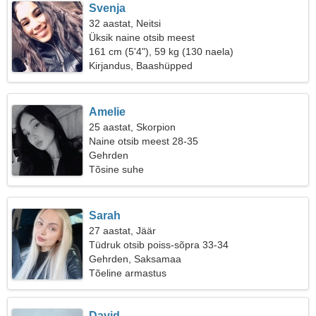
Svenja
32 aastat, Neitsi
Üksik naine otsib meest
161 cm (5'4"), 59 kg (130 naela)
Kirjandus, Baashüpped
Amelie
25 aastat, Skorpion
Naine otsib meest 28-35
Gehrden
Tõsine suhe
Sarah
27 aastat, Jäär
Tüdruk otsib poiss-sõpra 33-34
Gehrden, Saksamaa
Tõeline armastus
David