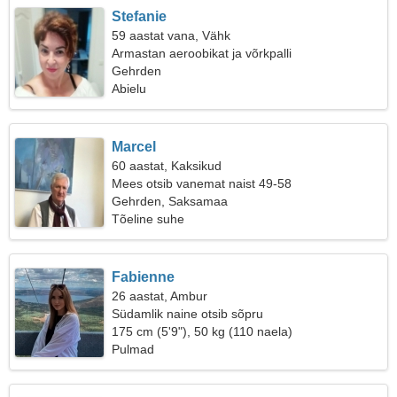
Stefanie
59 aastat vana, Vähk
Armastan aeroobikat ja võrkpalli
Gehrden
Abielu
Marcel
60 aastat, Kaksikud
Mees otsib vanemat naist 49-58
Gehrden, Saksamaa
Tõeline suhe
Fabienne
26 aastat, Ambur
Südamlik naine otsib sõpru
175 cm (5'9"), 50 kg (110 naela)
Pulmad