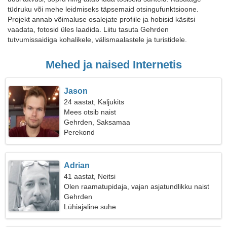
tüdruku või mehe leidmiseks täpsemaid otsingufunktsioone.
Projekt annab võimaluse osalejate profiile ja hobisid käsitsi
vaadata, fotosid üles laadida. Liitu tasuta Gehrden
tutvumissaidiga kohalikele, välismaalastele ja turistidele.
Mehed ja naised Internetis
Jason
24 aastat, Kaljukits
Mees otsib naist
Gehrden, Saksamaa
Perekond
Adrian
41 aastat, Neitsi
Olen raamatupidaja, vajan asjatundlikku naist
Gehrden
Lühiajaline suhe