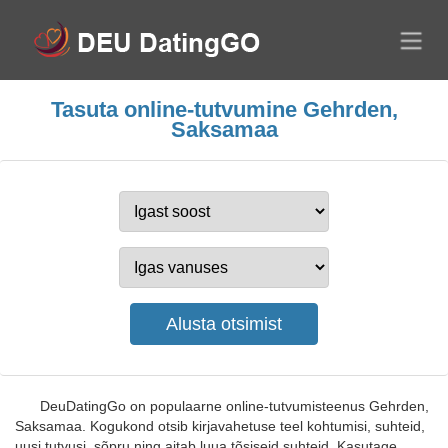
Tasuta online-tutvumine Gehrden,
Saksamaa
DeuDatingGo on populaarne online-tutvumisteenus Gehrden,
Saksamaa. Kogukond otsib kirjavahetuse teel kohtumisi, suhteid,
uusi tutvusi, sõpru ning aitab luua tõsiseid suhteid. Kasutage