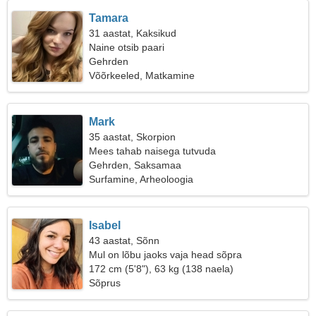
Tamara
31 aastat, Kaksikud
Naine otsib paari
Gehrden
Võõrkeeled, Matkamine
Mark
35 aastat, Skorpion
Mees tahab naisega tutvuda
Gehrden, Saksamaa
Surfamine, Arheoloogia
Isabel
43 aastat, Sõnn
Mul on lõbu jaoks vaja head sõpra
172 cm (5'8"), 63 kg (138 naela)
Sõprus