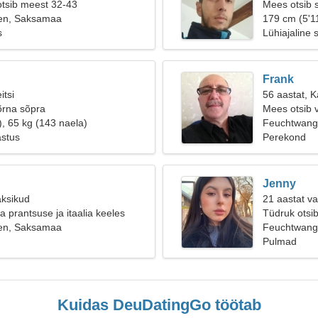
otsib meest 32-43
Mees otsib 
en, Saksamaa
179 cm (5'11
s
Lühiajaline 
Frank
itsi
56 aastat, Ka
õrna sõpra
Mees otsib 
), 65 kg (143 naela)
Feuchtwan
astus
Perekond
Jenny
aksikud
21 aastat v
 prantsuse ja itaalia keeles
Tüdruk otsi
en, Saksamaa
Feuchtwang
Pulmad
Kuidas DeuDatingGo töötab