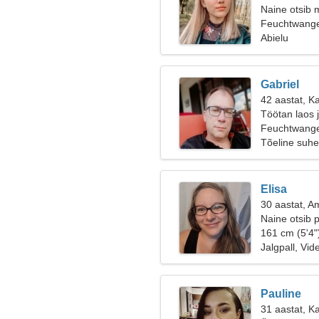
Naine otsib 
Feuchtwang
Abielu
Gabriel
42 aastat, K
Töötan laos j
Feuchtwang
Tõeline suhe
Elisa
30 aastat, A
Naine otsib p
161 cm (5'4"
Jalgpall, Vid
Pauline
31 aastat, Ka