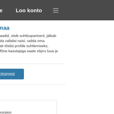
e
Loo konto
amaa
id, otsib suhtluspartnerit, jätkab
a vallalisi naisi, valida oma
b tõelisi profiile suhtlemiseks,
 Mõne kasutajaga saate sõpru luua ja
korpion