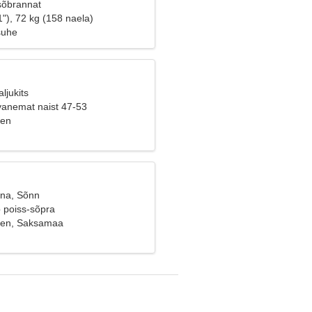
sõbrannat
"), 72 kg (158 naela)
suhe
ljukits
vanemat naist 47-53
gen
ana, Sõnn
b poiss-sõpra
en, Saksamaa