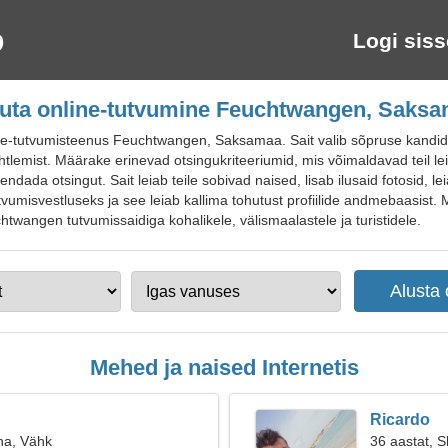
Logi siss
uta online-tutvumine Feuchtwangen, Saks
-tutvumisteenus Feuchtwangen, Saksamaa. Sait valib sõpruse kandidaad
tlemist. Määrake erinevad otsingukriteeriumid, mis võimaldavad teil leid
ada otsingut. Sait leiab teile sobivad naised, lisab ilusaid fotosid, leia
tvumisvestluseks ja see leiab kallima tohutust profiilide andmebaasist.
chtwangen tutvumissaidiga kohalikele, välismaalastele ja turistidele.
Mehed ja naised Internetis
Ricardo
na, Vähk
36 aastat, S