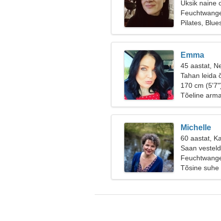
Üksik naine 
Feuchtwang
Pilates, Blue
Emma
45 aastat, Ne
Tahan leida 
170 cm (5'7"
Tõeline arm
Michelle
60 aastat, K
Saan vestelda
Feuchtwang
Tõsine suhe