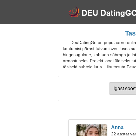
Tas
DeuDatingGo on populaarne online
kohtumisi pärast tutvumisvestluses suh
hingesugulane, kohtuda sõbraga ja laiend
armastuseks. Projekt loodi üldiseks tu
tõsiseid suhteid luua. Liitu tasuta Feu
Anna
22 aastat va