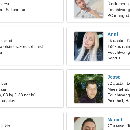
meest
Üksik mees o
en, Saksamaa
Feuchtwan
PC mängud,
Anni
aksikud
25 aastat, K
a otsin erakordset naist
Töökas nain
en
Feuchtwang
Sõprus
Jesse
mbur
32 aastat, L
aari
Mees tahab 
), 63 kg (138 naela)
Feuchtwan
eotöötlus
Paintball, H
Marcel
ljukits
27 aastat, J