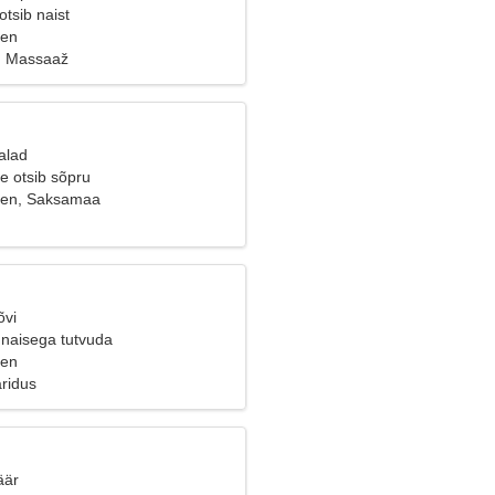
tsib naist
gen
 Massaaž
alad
e otsib sõpru
en, Saksamaa
õvi
naisega tutvuda
gen
aridus
äär