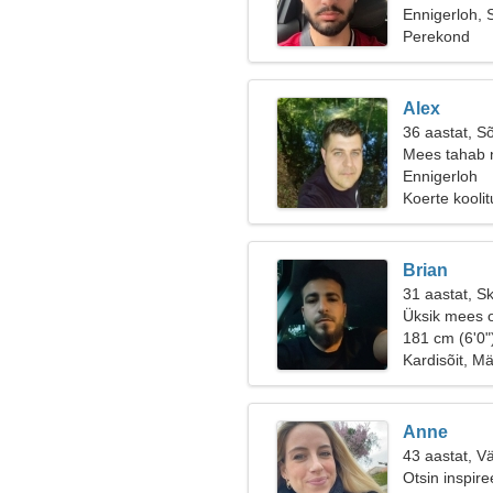
Ennigerloh,
Perekond
Alex
36 aastat, S
Mees tahab 
Ennigerloh
Koerte kooli
Brian
31 aastat, S
Üksik mees o
181 cm (6'0"
Kardisõit, M
Anne
43 aastat, V
Otsin inspir