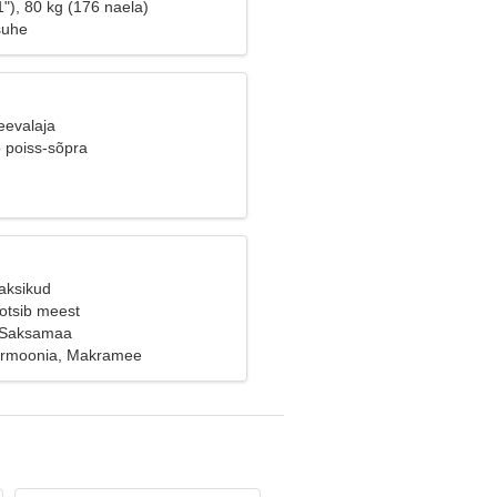
"), 80 kg (176 naela)
suhe
eevalaja
b poiss-sõpra
Kaksikud
 otsib meest
, Saksamaa
armoonia, Makramee