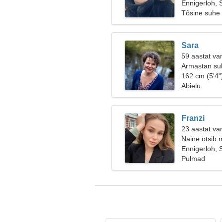
Ennigerloh,
Tõsine suhe
Sara
59 aastat va
Armastan suk
162 cm (5'4"
Abielu
Franzi
23 aastat va
Naine otsib 
Ennigerloh,
Pulmad