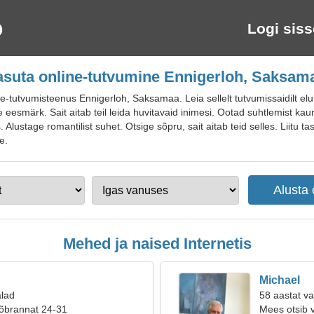
Logi siss
asuta online-tutvumine Ennigerloh, Saksam
tutvumisteenus Ennigerloh, Saksamaa. Leia sellelt tutvumissaidilt eluk
e eesmärk. Sait aitab teil leida huvitavaid inimesi. Ootad suhtlemist k
s. Alustage romantilist suhet. Otsige sõpru, sait aitab teid selles. Liitu 
e.
Mehed ja naised Internetis
Michael
alad
58 aastat va
sõbrannat 24-31
Mees otsib 