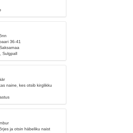
e
Sõnn
paari 36-41
, Saksamaa
 Sulgpall
äär
as naine, kes otsib kirglikku
astus
Ambur
õrjes ja otsin häbeliku naist