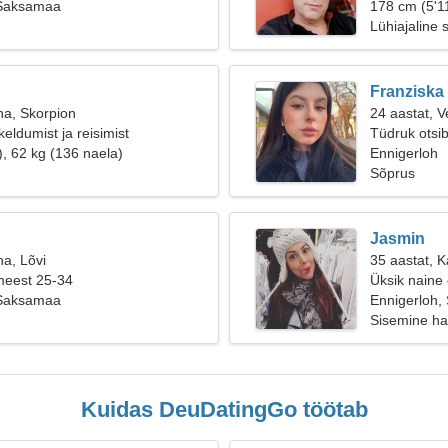
 Saksamaa
178 cm (5'11
Lühiajaline 
Franziska
na, Skorpion
24 aastat, V
eldumist ja reisimist
Tüdruk otsi
), 62 kg (136 naela)
Ennigerloh
Sõprus
Jasmin
na, Lõvi
35 aastat, 
meest 25-34
Üksik naine
 Saksamaa
Ennigerloh
Sisemine h
Kuidas DeuDatingGo töötab