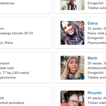
 Saksamaa
Ennigerloh
Tõeline suh
Elena
õnn
32 aastat, 
naisega tutvuda 28-33
Naine otsib 
Ennigerloh
tus, Raha
Popmuusika,
Marie
korpion
25 aastat, J
tsib naist
Ambitsioonik
), 77 kg (169 naela)
suhet
Ennigerloh
ägironimine
Tõeline arm
Ricardo
ähk
45 aastat, 
eeritud peresõpra
Töötan tulet