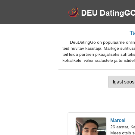
T
DeuDatingGo on populaarne online-
teid huvitav kasutaja. Märkige suhtlus
teil leida partneri pikaajaliseks suhtek
kohalikele, välismaalastele ja turistidel
Marcel
26 aastat, K
Mees otsib 