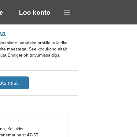
e
Loo konto
aa
aaslane. Vaadake profiile ja leidke
aunite meestega. See kogukond aitab
tasuta Ennigerloh tutvumissaidiga
na, Kaljukits
vanemat naist 47-55