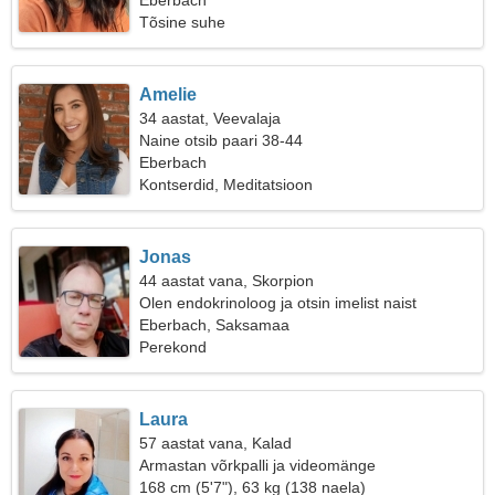
Eberbach
Tõsine suhe
Amelie
34 aastat, Veevalaja
Naine otsib paari 38-44
Eberbach
Kontserdid, Meditatsioon
Jonas
44 aastat vana, Skorpion
Olen endokrinoloog ja otsin imelist naist
Eberbach, Saksamaa
Perekond
Laura
57 aastat vana, Kalad
Armastan võrkpalli ja videomänge
168 cm (5'7"), 63 kg (138 naela)