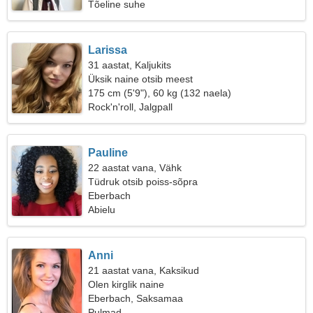
Tõeline suhe
Larissa
31 aastat, Kaljukits
Üksik naine otsib meest
175 cm (5'9"), 60 kg (132 naela)
Rock'n'roll, Jalgpall
Pauline
22 aastat vana, Vähk
Tüdruk otsib poiss-sõpra
Eberbach
Abielu
Anni
21 aastat vana, Kaksikud
Olen kirglik naine
Eberbach, Saksamaa
Pulmad