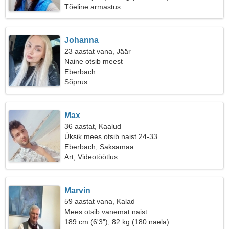
Tõeline armastus
Johanna
23 aastat vana, Jäär
Naine otsib meest
Eberbach
Sõprus
Max
36 aastat, Kaalud
Üksik mees otsib naist 24-33
Eberbach, Saksamaa
Art, Videotöötlus
Marvin
59 aastat vana, Kalad
Mees otsib vanemat naist
189 cm (6'3"), 82 kg (180 naela)