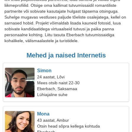
liikmeprofiilid. Otsige oma kallimat tutvumissaidil romantiliste
partnerite või sobivate kasutajate hulgast täpsema otsinguga.
Suhelge mugavas vestluses paljude tõeliste osalejatega, kellel on
sarnased hobid. Projekt võimaldab lisada kauneid fotosid, luua
sobivate kandidaatidega virtuaalseid tutvusi ja paika panna
personaalne kohting. Liitu tasuta Eberbach tutvumissaidiga
kohalikele, välismaalastele ja turistidele.
Mehed ja naised Internetis
Simon
24 aastat, Lõvi
Mees otsib naist 22-30
Eberbach, Saksamaa
Lühiajaline suhe
Mona
43 aastat, Ambur
Otsin head sõpra kellega kohtuda