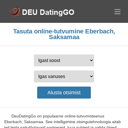
Tasuta online-tutvumine Eberbach,
Saksamaa
DeuDatingGo on populaarne online-tutvumisteenus
Eberbach, Saksamaa. See intelligentne otsingutehnoloogia aitab
teil leida paljutõotavaid partnereid, luua suhteid ja valida õiged