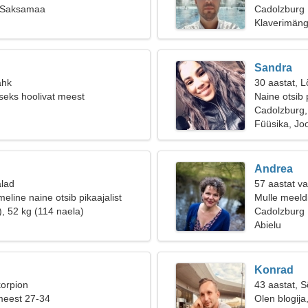
 Saksamaa
Cadolzburg
Klaverimäng
Sandra
ähk
30 aastat, L
iseks hoolivat meest
Naine otsib 
Cadolzburg
Füüsika, Jo
Andrea
alad
57 aastat va
eline naine otsib pikaajalist
Mulle meeldi
), 52 kg (114 naela)
Cadolzburg
Abielu
Konrad
korpion
43 aastat, 
meest 27-34
Olen blogija