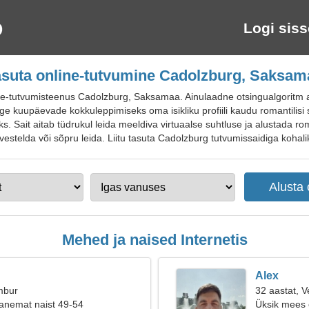
Logi siss
asuta online-tutvumine Cadolzburg, Saksam
tutvumisteenus Cadolzburg, Saksamaa. Ainulaadne otsingualgoritm aitab 
e kuupäevade kokkuleppimiseks oma isikliku profiili kaudu romantilisi
s. Sait aitab tüdrukul leida meeldiva virtuaalse suhtluse ja alustada roma
estelda või sõpru leida. Liitu tasuta Cadolzburg tutvumissaidiga kohalike
Mehed ja naised Internetis
Alex
mbur
32 aastat, V
anemat naist 49-54
Üksik mees o