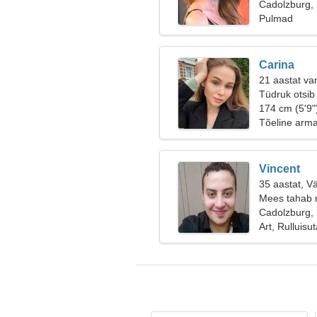
Cadolzburg,
Pulmad
Carina
21 aastat va
Tüdruk otsib
174 cm (5'9"
Tõeline arm
Vincent
35 aastat, V
Mees tahab 
Cadolzburg,
Art, Rulluisu