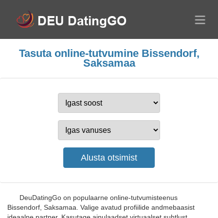
Tasuta online-tutvumine Bissendorf,
Saksamaa
DeuDatingGo on populaarne online-tutvumisteenus
Bissendorf, Saksamaa. Valige avatud profiilide andmebaasist
ideaalne partner. Kasutage ainulaadset virtuaalset suhtlust