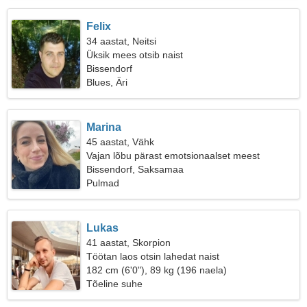
Felix
34 aastat, Neitsi
Üksik mees otsib naist
Bissendorf
Blues, Äri
Marina
45 aastat, Vähk
Vajan lõbu pärast emotsionaalset meest
Bissendorf, Saksamaa
Pulmad
Lukas
41 aastat, Skorpion
Töötan laos otsin lahedat naist
182 cm (6'0"), 89 kg (196 naela)
Tõeline suhe