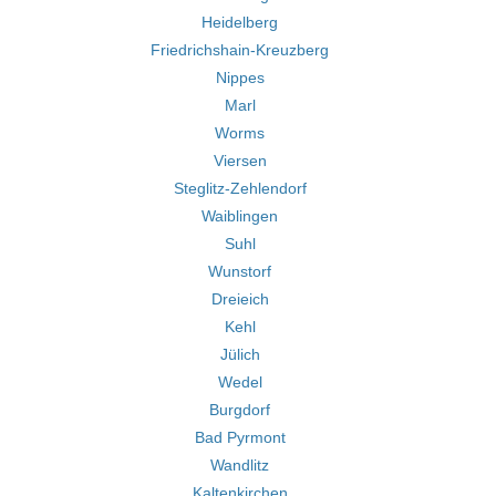
Heidelberg
Friedrichshain-Kreuzberg
Nippes
Marl
Worms
Viersen
Steglitz-Zehlendorf
Waiblingen
Suhl
Wunstorf
Dreieich
Kehl
Jülich
Wedel
Burgdorf
Bad Pyrmont
Wandlitz
Kaltenkirchen