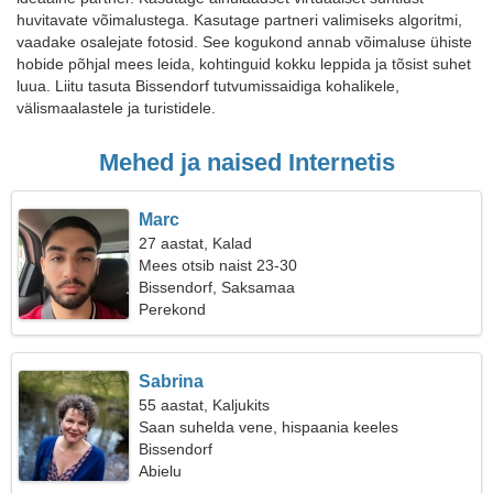
huvitavate võimalustega. Kasutage partneri valimiseks algoritmi,
vaadake osalejate fotosid. See kogukond annab võimaluse ühiste
hobide põhjal mees leida, kohtinguid kokku leppida ja tõsist suhet
luua. Liitu tasuta Bissendorf tutvumissaidiga kohalikele,
välismaalastele ja turistidele.
Mehed ja naised Internetis
Marc
27 aastat, Kalad
Mees otsib naist 23-30
Bissendorf, Saksamaa
Perekond
Sabrina
55 aastat, Kaljukits
Saan suhelda vene, hispaania keeles
Bissendorf
Abielu