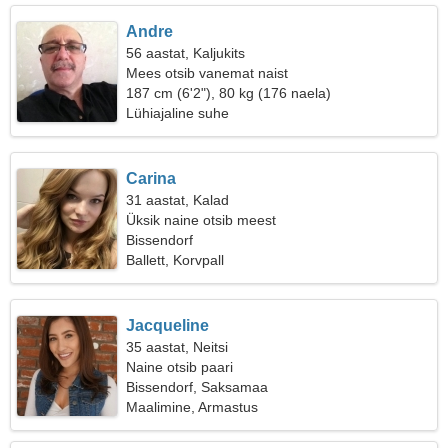
Andre
56 aastat, Kaljukits
Mees otsib vanemat naist
187 cm (6'2"), 80 kg (176 naela)
Lühiajaline suhe
Carina
31 aastat, Kalad
Üksik naine otsib meest
Bissendorf
Ballett, Korvpall
Jacqueline
35 aastat, Neitsi
Naine otsib paari
Bissendorf, Saksamaa
Maalimine, Armastus