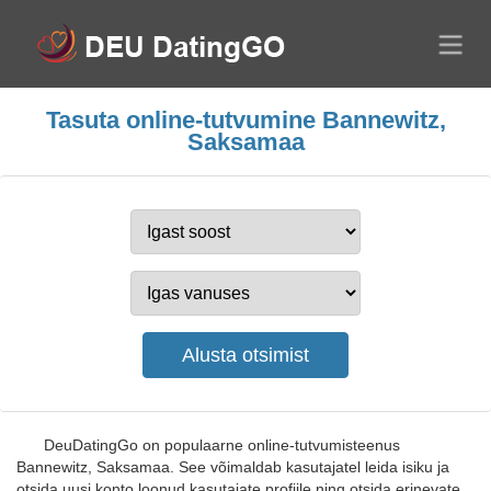
Tasuta online-tutvumine Bannewitz,
Saksamaa
DeuDatingGo on populaarne online-tutvumisteenus
Bannewitz, Saksamaa. See võimaldab kasutajatel leida isiku ja
otsida uusi konto loonud kasutajate profiile ning otsida erinevate