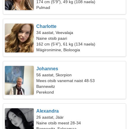
174 cm (5'9"), 49 kg (108 naela)
Pulmad
Charlotte
34 aastat, Veevalaja
Naine otsib paari
162 cm (5'4"), 61 kg (134 naela)
Mägironimine, Bioloogia
Johannes
56 aastat, Skorpion
Mees otsib vanemat naist 48-53
Bannewitz
Perekond
Alexandra
26 aastat, Jäär
Naine otsib meest 28-34
Bannewitz, Saksamaa