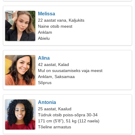
Melissa
22 aastat vana, Kaljukits
Naine otsib meest
Anklam
Abielu
Alina
42 aastat, Kalad
Mul on suusatamiseks vaja meest
Anklam, Saksamaa
Sõprus
Antonia
25 aastat, Kaalud
Tüdruk otsib poiss-sõpra 30-34
171 cm (5'8"), 51 kg (112 naela)
Tõeline armastus