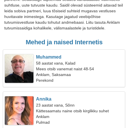
suhtluse, uute tutvuste kaudu. Saidil olevad süsteemid aitavad teil
leida sobiva partneri, luua tõsiseid suhteid mugavas vestluses
huvitavate inimestega. Kasutage jagatud veebipõhise
tutvumisvestluse kaudu tohutut andmebaasi. Liitu tasuta Anklam
tutvumissaidiga kohalikele, välismaalastele ja turistidele.
Mehed ja naised Internetis
Muhammed
58 aastat vana, Kalad
Mees otsib vanemat naist 48-54
Anklam, Saksamaa
Perekond
Annika
23 aastat vana, Sõnn
Kättesaamatu naine otsib kirglikku suhet
Anklam
Pulmad