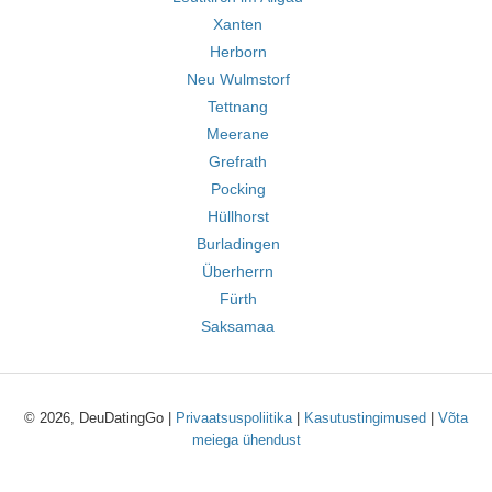
Xanten
Herborn
Neu Wulmstorf
Tettnang
Meerane
Grefrath
Pocking
Hüllhorst
Burladingen
Überherrn
Fürth
Saksamaa
© 2026, DeuDatingGo |
Privaatsuspoliitika
|
Kasutustingimused
|
Võta
meiega ühendust