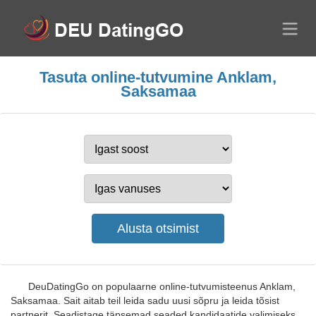
Tasuta online-tutvumine Anklam,
Saksamaa
DeuDatingGo on populaarne online-tutvumisteenus Anklam,
Saksamaa. Sait aitab teil leida sadu uusi sõpru ja leida tõsist
partnerit. Seadistage täpsemad seaded kandidaatide valimiseks