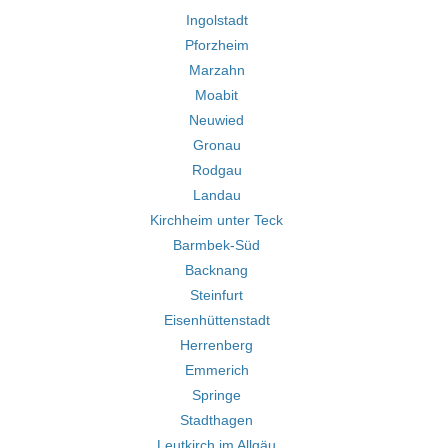
Ingolstadt
Pforzheim
Marzahn
Moabit
Neuwied
Gronau
Rodgau
Landau
Kirchheim unter Teck
Barmbek-Süd
Backnang
Steinfurt
Eisenhüttenstadt
Herrenberg
Emmerich
Springe
Stadthagen
Leutkirch im Allgäu