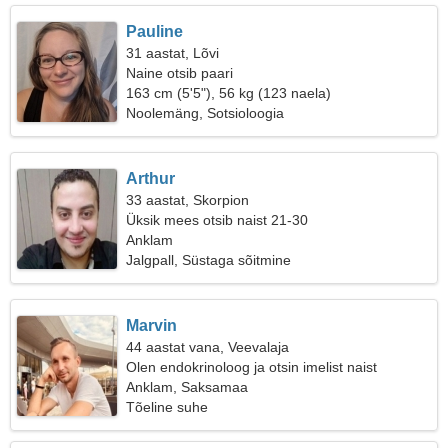
Pauline
31 aastat, Lõvi
Naine otsib paari
163 cm (5'5"), 56 kg (123 naela)
Noolemäng, Sotsioloogia
Arthur
33 aastat, Skorpion
Üksik mees otsib naist 21-30
Anklam
Jalgpall, Süstaga sõitmine
Marvin
44 aastat vana, Veevalaja
Olen endokrinoloog ja otsin imelist naist
Anklam, Saksamaa
Tõeline suhe